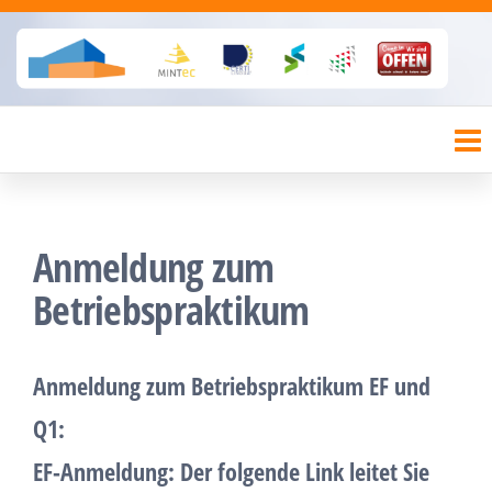
Zum
Inhalt
Herder-Gymnasium Köln
springen
Städt. Johann-Gottfried-Herder-
Gymnasium
Anmeldung zum
Betriebspraktikum
Anmeldung zum Betriebspraktikum EF und
Q1:
EF-Anmeldung
: Der folgende Link leitet Sie