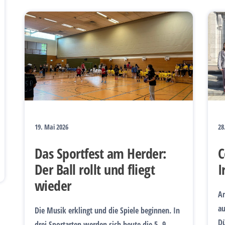
19. Mai 2026
28
Das Sportfest am Herder:
C
Der Ball rollt und fliegt
I
wieder
Am
au
Die Musik erklingt und die Spiele beginnen. In
Dü
drei Sportarten werden sich heute die 5.-9.